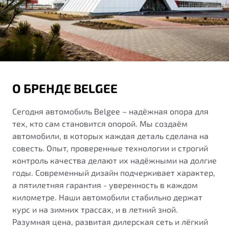
от 1 699 990 ₽*
Подробно
Обзор
В наличии
X70
Будьте еще более уверены на дорогах с программой
"Помощь на дорогах"
Автомобили в наличии
О БРЕНДЕ BELGEE
Тест-драйв
Преимущества программы
Автокредит
Сегодня автомобиль Belgee – надёжная опора для
Спецпредложения
тех, кто сам становится опорой. Мы создаём
автомобили, в которых каждая деталь сделана на
Запись на сервис
совесть. Опыт, проверенные технологии и строгий
Калькулятор ТО
контроль качества делают их надёжными на долгие
Универсальный кроссовер
Клиентская поддержка
годы. Современный дизайн подчеркивает характер,
а пятилетняя гарантия - уверенность в каждом
от 2 499 990 ₽*
километре. Наши автомобили стабильно держат
курс и на зимних трассах, и в летний зной.
Обзор
В наличии
Разумная цена, развитая дилерская сеть и лёгкий