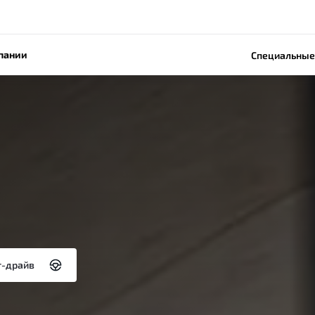
пании
Специальные
т-драйв