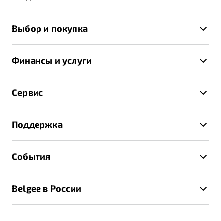
X50+
Выбор и покупка
S50
Автомобили в наличии
X70
Финансы и услуги
Спецпредложения и Акции
Автокредит
Записаться на тест-драйв
Сервис
Трейд-ин
Получить предложение
Записаться на сервис
Страхование
Поддержка
Руководство по эксплуатации
Расчет КАСКО
Гарантия Belgee
Техническое обслуживание
События
Клиентская поддержка
Калькулятор ТО
Новости
Помощь на дорогах
Belgee в России
Контакты
Belgee Линк
О бренде