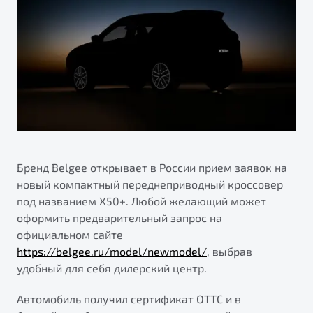
ПОДДЕРЖКА
Автокредит
О дилерском центре
Трейд-ин
Гарантия Belgee
Правовая информация
Яркий кроссовер
Страхование
Belgee Линк
от 2 219 990 ₽*
Расчет КАСКО
Belgee Клуб
Обзор
В наличии
Belgee Плюс
Реферальная программа
S50
Клиентская поддержка
Бренд Belgee открывает в России прием заявок на
новый компактный переднеприводный кроссовер
Помощь на дорогах
под названием X50+. Любой желающий может
оформить предварительный запрос на
официальном сайте
https://belgee.ru/model/newmodel/
, выбрав
удобный для себя дилерский центр.
Автомобиль получил сертификат ОТТС и в
Узнайте о специальных выгодах при покупке
Элегантный и практичный седан
автомобиля Belgee