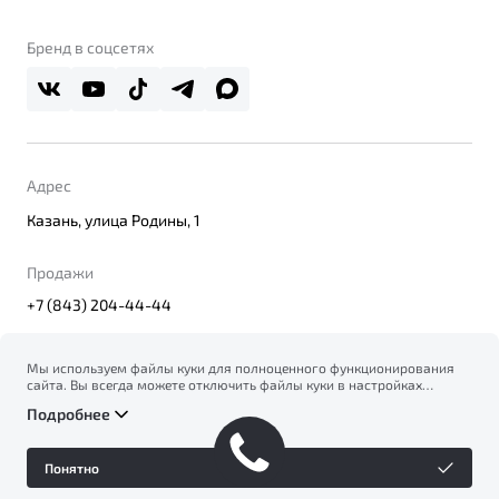
О бренде
Belgee Клуб
О дилерском центре
Бренд в соцсетях
Belgee Плюс
Правовая информация
Реферальная программа
Адрес
Казань, улица Родины, 1
Продажи
+7 (843) 204-44-44
Мы используем файлы куки для полноценного функционирования
сайта. Вы всегда можете отключить файлы куки в настройках
© 2026
вашего браузера. Продолжая использовать сайт, вы соглашаетесь
Правовая информация
Подробнее
на сбор и использование файлов куки, и подтверждаете
Политика конфиденциальности персональных данных
ознакомление с информацией по сбору, использованию и
Официальный сайт Belgee в России
возможной блокировке файлов куки в
Политике
Сделано в ПЕРКС
Понятно
конфиденциальности
.