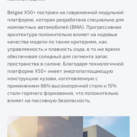
от 1 699 990 ₽*
Подробно
Belgee Х50+ построен на современной модульной
платформе, которая разработана специально для
Обзор
В наличии
компактных автомобилей (BMA). Прогрессивная
архитектура положительно влияет на ходовые
X70
Будьте еще более уверены на дорогах с программой
качества модели по таким критериям, как
"Помощь на дорогах"
Автомобили в наличии
управляемость и плавность хода, в то же время
Тест-драйв
Преимущества программы
обеспечивая солидный для сегмента запас
Автокредит
пространства в салоне. Благодаря технологичной
Спецпредложения
платформе X50+ имеет энергопоглощающую
конструкцию кузова, изготовленную с
применением 66% высокопрочной стали и 15%
Запись на сервис
стали горячего формования, что положительно
Калькулятор ТО
влияет на пассивную безопасность.
Универсальный кроссовер
Клиентская поддержка
от 2 499 990 ₽*
Обзор
В наличии