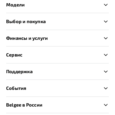
Модели
X50+
Выбор и покупка
S50
Автомобили в наличии
X70
Финансы и услуги
Спецпредложения и Акции
Автокредит
Записаться на тест-драйв
Сервис
Трейд-ин
Получить предложение
Записаться на сервис
Страхование
Поддержка
Руководство по эксплуатации
Расчет КАСКО
Гарантия Belgee
Техническое обслуживание
События
Клиентская поддержка
Калькулятор ТО
Новости
Помощь на дорогах
Belgee в России
Контакты
Belgee Линк