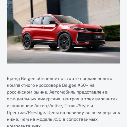
ПОДДЕРЖКА
Автокредит
О дилерском центре
Трейд-ин
Гарантия Belgee
Правовая информация
Яркий кроссовер
Страхование
Belgee Линк
от 2 219 990 ₽*
Расчет КАСКО
Belgee Клуб
Обзор
В наличии
Belgee Плюс
Реферальная программа
S50
Клиентская поддержка
Помощь на дорогах
Бренд Belgee объявляет о старте продаж нового
компактного кроссовера Belgee X50+ на
российском рынке. Автомобиль представлен в
официальных дилерских центрах в трех вариантах
исполнения: Актив/Active, Стиль/Style и
Престиж/Prestige. Цены на новинку во всех версиях
ниже, чем на модель X50 в сопоставимых
Узнайте о специальных выгодах при покупке
Элегантный и практичный седан
комплектациях.
автомобиля Belgee