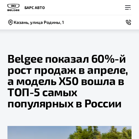
БАРС АВТО
Казань, улица Родины, 1
Belgee показал 60%-й
рост продаж в апреле,
Покупателям
Владельцам
О компании
Модели
а модель X50 вошла в
ВЫБОР И ПОКУПКА
СЕРВИС
СОБЫТИЯ
ТОП-5 самых
Новый
X50+
Автомобили в наличии
Записаться на сервис
Новости
популярных в России
Спецпредложения и Акции
Руководство по эксплуатации
Контакты
Записаться на тест-драйв
Техническое обслуживание
BELGEE В РОССИИ
Калькулятор ТО
ФИНАНСЫ И УСЛУГИ
О бренде