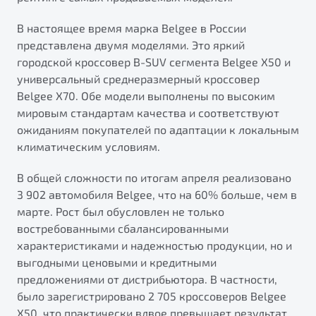
от 1 699 990 ₽*
Подробно
В настоящее время марка Belgee в России
представлена двумя моделями. Это яркий
Обзор
В наличии
городской кроссовер B-SUV сегмента Belgee X50 и
универсальный среднеразмерный кроссовер
X70
Будьте еще более уверены на дорогах с программой
Belgee X70. Обе модели выполнены по высоким
"Помощь на дорогах"
Автомобили в наличии
мировым стандартам качества и соответствуют
Тест-драйв
Преимущества программы
ожиданиям покупателей по адаптации к локальным
Автокредит
климатическим условиям.
Спецпредложения
В общей сложности по итогам апреля реализовано
3 902 автомобиля Belgee, что на 60% больше, чем в
Запись на сервис
марте. Рост был обусловлен не только
Калькулятор ТО
востребованными сбалансированными
Универсальный кроссовер
Клиентская поддержка
характеристиками и надежностью продукции, но и
от 2 499 990 ₽*
выгодными ценовыми и кредитными
предложениями от дистрибьютора. В частности,
Обзор
В наличии
было зарегистрировано 2 705 кроссоверов Belgee
X50, что практически вдвое превышает результат