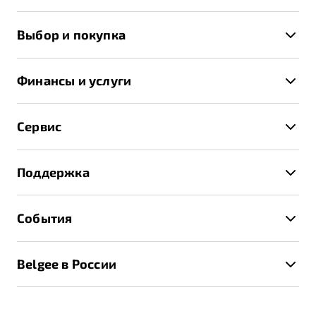
X50+
Выбор и покупка
S50
Автомобили в наличии
X70
Финансы и услуги
Спецпредложения и Акции
Автокредит
Записаться на тест-драйв
Сервис
Трейд-ин
Получить предложение
Записаться на сервис
Страхование
Поддержка
Руководство по эксплуатации
Расчет КАСКО
Гарантия Belgee
Техническое обслуживание
События
Клиентская поддержка
Калькулятор ТО
Новости
Помощь на дорогах
Belgee в России
Контакты
Belgee Линк
О бренде
Belgee Клуб