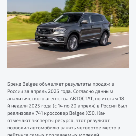
ПОДДЕРЖКА
Автокредит
О дилерском центре
Трейд-ин
Гарантия Belgee
Правовая информация
Яркий кроссовер
Страхование
Belgee Линк
от 2 219 990 ₽*
Расчет КАСКО
Belgee Клуб
Обзор
В наличии
Belgee Плюс
Реферальная программа
S50
Клиентская поддержка
Помощь на дорогах
Бренд Belgee объявляет результаты продаж в
России за апрель 2025 года. Согласно данным
аналитического агентства АВТОСТАТ, по итогам 18-
й недели 2025 года (с 14 по 20 апреля) в России был
реализован 741 кроссовер Belgee X50. Как
отмечают эксперты ресурса, этот результат
позволил автомобилю занять четвертое место в
Узнайте о специальных выгодах при покупке
Элегантный и практичный седан
рейтинге самых продаваемых моделей.
автомобиля Belgee