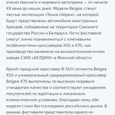
отечественного и мирового автопрома — от начала
от 1 699 990 ₽*
ХХ века до наших дней. Модели Belgee станут
Подробно
частью экспозиции «Точка сборки», на которой
Обзор
В наличии
будут представлены автомобили иностранных
брендов, собираемые на территории Союзного
X70
Будьте еще более уверены на дорогах с программой
государства России и Беларуси. Гости фестиваля
"Помощь на дорогах"
Автомобили в наличии
смогут лично познакомиться с ключевыми
Тест-драйв
особенностями кроссоверов X50 и X70, чье
Преимущества программы
Автокредит
производство налажено на высокотехнологичном
Спецпредложения
заводе СЗАО «БЕЛДЖИ» в Минской области.
Яркий городской кроссовер B-SUV сегмента Belgee
Запись на сервис
X50 и универсальный среднеразмерный кроссовер
Калькулятор ТО
Belgee X70 выполнены по высоким мировым
Универсальный кроссовер
Клиентская поддержка
стандартам качества и соответствуют ожиданиям
от 2 499 990 ₽*
покупателей по адаптации к локальным
климатическим условиям, благодаря чему обе
модели стали бестселлерами российского рынка. В
Обзор
В наличии
рамках фестиваля представители одного из