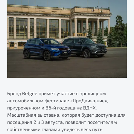
ПОДДЕРЖКА
Автокредит
О дилерском центре
Трейд-ин
Гарантия Belgee
Правовая информация
Яркий кроссовер
Страхование
Belgee Линк
от 2 219 990 ₽*
Расчет КАСКО
Belgee Клуб
Обзор
В наличии
Belgee Плюс
Реферальная программа
S50
Клиентская поддержка
Помощь на дорогах
Бренд Belgee примет участие в зрелищном
автомобильном фестивале «ПроДвижение»,
приуроченном к 86-й годовщине ВДНХ.
Масштабная выставка, которая будет доступна для
посещения 2 и 3 августа, позволит посетителям
Узнайте о специальных выгодах при покупке
собственными глазами увидеть весь путь
Элегантный и практичный седан
автомобиля Belgee