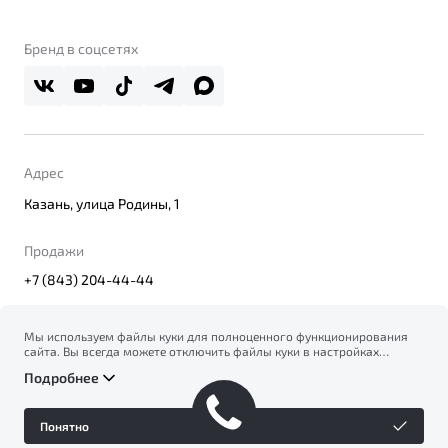
О бренде
Belgee Клуб
О дилерском центре
Бренд в соцсетях
Belgee Плюс
Правовая информация
Реферальная программа
Адрес
Казань, улица Родины, 1
Продажи
+7 (843) 204-44-44
Мы используем файлы куки для полноценного функционирования
сайта. Вы всегда можете отключить файлы куки в настройках
© 2026
вашего браузера. Продолжая использовать сайт, вы соглашаетесь
Правовая информация
Подробнее
на сбор и использование файлов куки, и подтверждаете
Политика конфиденциальности персональных данных
ознакомление с информацией по сбору, использованию и
Официальный сайт Belgee в России
возможной блокировке файлов куки в
Политике
Сделано в ПЕРКС
Понятно
конфиденциальности
.