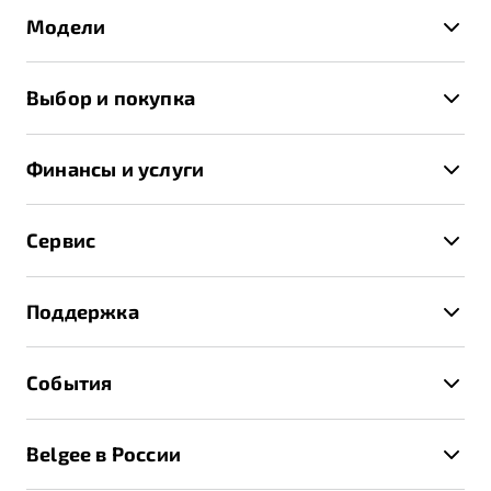
Модели
X50+
Выбор и покупка
S50
Автомобили в наличии
X70
Финансы и услуги
Спецпредложения и Акции
Автокредит
Записаться на тест-драйв
Сервис
Трейд-ин
Получить предложение
Записаться на сервис
Страхование
Поддержка
Руководство по эксплуатации
Расчет КАСКО
Гарантия Belgee
Техническое обслуживание
События
Клиентская поддержка
Калькулятор ТО
Новости
Помощь на дорогах
Belgee в России
Контакты
Belgee Линк