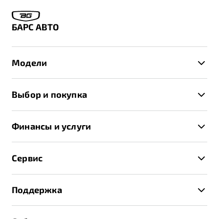
БАРС АВТО
Модели
X50+
Выбор и покупка
S50
Автомобили в наличии
X70
Финансы и услуги
Спецпредложения и Акции
Автокредит
Записаться на тест-драйв
Сервис
Трейд-ин
Получить предложение
Записаться на сервис
Страхование
Поддержка
Руководство по эксплуатации
Расчет КАСКО
Гарантия Belgee
Техническое обслуживание