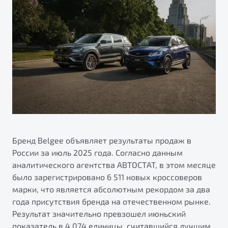
ПОДДЕРЖКА
Автокредит
О дилерском центре
Трейд-ин
Гарантия Belgee
Правовая информация
Яркий кроссовер
Страхование
Belgee Линк
от 2 219 990 ₽*
Расчет КАСКО
Belgee Клуб
Обзор
В наличии
Belgee Плюс
Реферальная программа
S50
Клиентская поддержка
Помощь на дорогах
Бренд Belgee объявляет результаты продаж в
России за июль 2025 года. Согласно данным
аналитического агентства АВТОСТАТ, в этом месяце
было зарегистрировано 6 511 новых кроссоверов
марки, что является абсолютным рекордом за два
года присутствия бренда на отечественном рынке.
Результат значительно превзошел июньский
Узнайте о специальных выгодах при покупке
Элегантный и практичный седан
показатель в 4 074 единицы, считавшийся лучшим
автомобиля Belgee