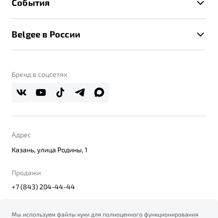
События
Клиентская поддержка
Калькулятор ТО
Новости
Помощь на дорогах
Belgee в России
Контакты
Belgee Линк
О бренде
Belgee Клуб
О дилерском центре
Бренд в соцсетях
Belgee Плюс
Правовая информация
Реферальная программа
Адрес
Казань, улица Родины, 1
Продажи
+7 (843) 204-44-44
Мы используем файлы куки для полноценного функционирования