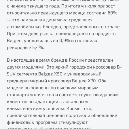
от 1 699 990 ₽*
с начала текущего года. По итогам июля прирост
Подробно
относительно предыдущего месяца составил 60%
Обзор
В наличии
— это наилучшая динамика среди всех
автомобильных брендов, представленных в стране.
При этом доля рынка, приходящаяся на продукты
X70
Будьте еще более уверены на дорогах с программой
"Помощь на дорогах"
Belgee, увеличилась на 0,9% и составила
Автомобили в наличии
рекордные 5,4%.
Тест-драйв
Преимущества программы
Автокредит
В настоящее время бренд в России представлен
Спецпредложения
двумя моделями. Это яркий городской кроссовер B-
SUV сегмента Belgee X50 и универсальный
среднеразмерный кроссовер Belgee X70. Обе
Запись на сервис
модели выполнены по высоким мировым
Калькулятор ТО
стандартам качества и соответствуют ожиданиям
Универсальный кроссовер
Клиентская поддержка
клиентов по адаптации к локальным
от 2 499 990 ₽*
климатическим условиям. Кроме того,
привлекательная ценовая политика и обновление
Обзор
В наличии
финансовых программ стимулируют
дополнительный интерес покупателей.