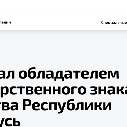
пании
Специальные
тал обладателем
арственного знак
тва Республики
усь