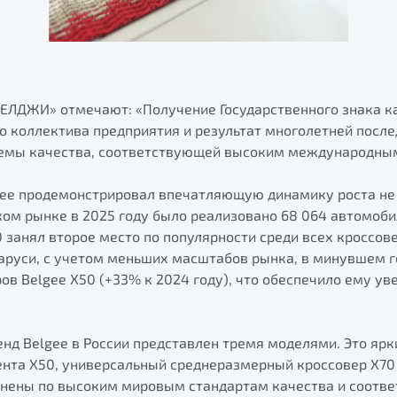
БЕЛДЖИ» отмечают: «Получение Государственного знака к
о коллектива предприятия и результат многолетней посл
емы качества, соответствующей высоким международным
gee продемонстрировал впечатляющую динамику роста не 
ском рынке в 2025 году было реализовано 68 064 автомоби
0 занял второе место по популярности среди всех кроссов
ларуси, с учетом меньших масштабов рынка, в минувшем г
ров Belgee X50 (+33% к 2024 году), что обеспечило ему у
нд Belgee в России представлен тремя моделями. Это ярк
ента X50, универсальный среднеразмерный кроссовер X70 
лнены по высоким мировым стандартам качества и соотв