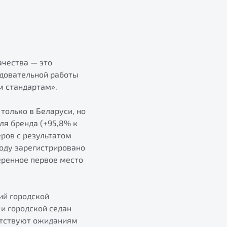
ачества — это
едовательной работы
 стандартам».
только в Беларуси, но
ля бренда (+95,8% к
еров с результатом
оду зарегистрировано
веренное первое место
ий городской
и городской седан
етствуют ожиданиям