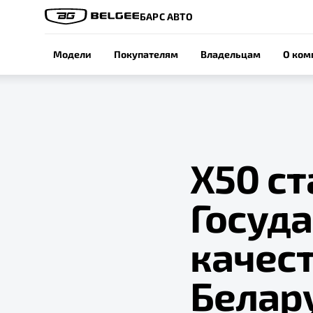
БАРС АВТО
Модели
Покупателям
Владельцам
О ком
Х50 с
Госуд
качес
Белар