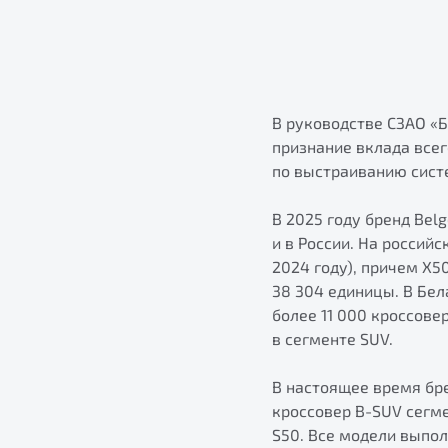
В руководстве СЗАО «
признание вклада всег
по выстраиванию сист
В 2025 году бренд Bel
и в России. На россий
2024 году), причем X5
38 304 единицы. В Бе
более 11 000 кроссове
в сегменте SUV.
В настоящее время бре
кроссовер B-SUV сегм
S50. Все модели выпо