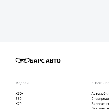
БАРС АВТО
МОДЕЛИ
ВЫБОР И П
X50+
Автомобил
S50
Спецпредл
X70
Записаться
Получить 