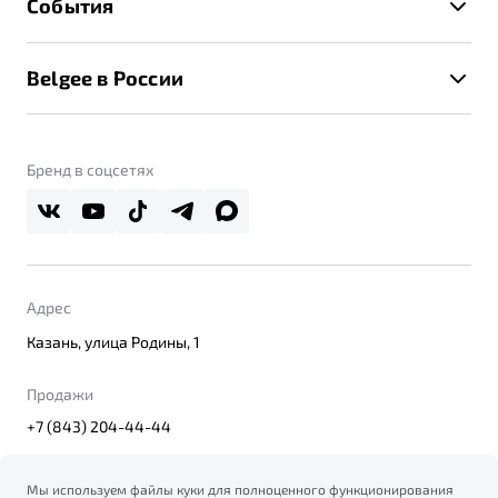
События
Клиентская поддержка
Калькулятор ТО
Новости
Помощь на дорогах
Belgee в России
Контакты
Belgee Линк
О бренде
Belgee Клуб
О дилерском центре
Бренд в соцсетях
Belgee Плюс
Правовая информация
Реферальная программа
Адрес
Казань, улица Родины, 1
Продажи
+7 (843) 204-44-44
Мы используем файлы куки для полноценного функционирования