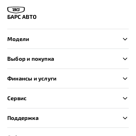
БАРС АВТО
Модели
X50+
Выбор и покупка
S50
Автомобили в наличии
X70
Финансы и услуги
Спецпредложения и Акции
Автокредит
Записаться на тест-драйв
Сервис
Трейд-ин
Получить предложение
Записаться на сервис
Страхование
Поддержка
Руководство по эксплуатации
Расчет КАСКО
Гарантия Belgee
Техническое обслуживание