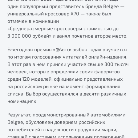
от 1 699 990 ₽*
один популярный представитель бренда Belgee —
Подробно
универсальный кроссовер X70 — также был
Обзор
В наличии
отмечен в номинации
«Среднеразмерные кроссоверы стоимостью до
3 000 000 рублей» и занял почетное второе место.
X70
Будьте еще более уверены на дорогах с программой
"Помощь на дорогах"
Автомобили в наличии
Ежегодная премия «@Авто: выбор года» вручается
Тест-драйв
Преимущества программы
по итогам голосования читателей онлайн-издания.
Автокредит
В этот раз в нем приняли участие свыше 300 тысяч
Спецпредложения
человек, которые определили своих фаворитов
среди 120 моделей, официально представленных
на российском рынке на момент формирования
Запись на сервис
списка. Выбор осуществлялся в десяти различных
Калькулятор ТО
номинациях.
Универсальный кроссовер
Клиентская поддержка
от 2 499 990 ₽*
Результат, продемонстрированный автомобилями
Belgee, обусловлен доверием российских
Обзор
В наличии
потребителей к надежности продукции марки,
ставшей следствием использования проверенной