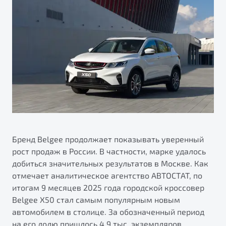
ПОДДЕРЖКА
Автокредит
О дилерском центре
Трейд-ин
Гарантия Belgee
Правовая информация
Яркий кроссовер
Страхование
Belgee Линк
от 2 219 990 ₽*
Расчет КАСКО
Belgee Клуб
Обзор
В наличии
Belgee Плюс
Реферальная программа
S50
Клиентская поддержка
Помощь на дорогах
Бренд Belgee продолжает показывать уверенный
рост продаж в России. В частности, марке удалось
добиться значительных результатов в Москве. Как
отмечает аналитическое агентство АВТОСТАТ, по
итогам 9 месяцев 2025 года городской кроссовер
Belgee X50 стал самым популярным новым
автомобилем в столице. За обозначенный период
Узнайте о специальных выгодах при покупке
Элегантный и практичный седан
на его долю пришлось 4,9 тыс. экземпляров.
автомобиля Belgee