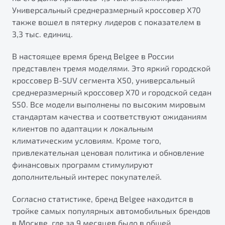
от 1 699 990 ₽*
Универсальный среднеразмерный кроссовер X70
Подробно
также вошел в пятерку лидеров с показателем в
Обзор
В наличии
3,3 тыс. единиц.
В настоящее время бренд Belgee в России
X70
Будьте еще более уверены на дорогах с программой
представлен тремя моделями. Это яркий городской
"Помощь на дорогах"
Автомобили в наличии
кроссовер B-SUV сегмента X50, универсальный
Тест-драйв
Преимущества программы
среднеразмерный кроссовер X70 и городской седан
Автокредит
S50. Все модели выполнены по высоким мировым
Спецпредложения
стандартам качества и соответствуют ожиданиям
клиентов по адаптации к локальным
климатическим условиям. Кроме того,
Запись на сервис
привлекательная ценовая политика и обновление
Калькулятор ТО
финансовых программ стимулируют
Универсальный кроссовер
Клиентская поддержка
дополнительный интерес покупателей.
от 2 499 990 ₽*
Согласно статистике, бренд Belgee находится в
Обзор
В наличии
тройке самых популярных автомобильных брендов
в Москве, где за 9 месяцев было в общей