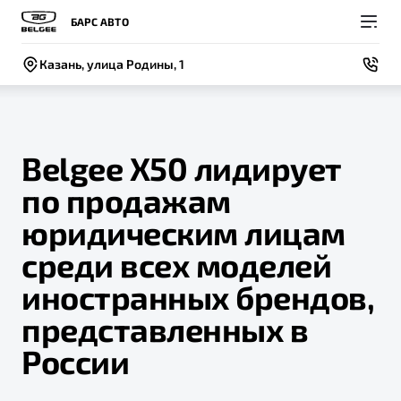
БАРС АВТО
Казань, улица Родины, 1
Belgee X50 лидирует
по продажам
Покупателям
Владельцам
О компании
Модели
юридическим лицам
ВЫБОР И ПОКУПКА
СЕРВИС
СОБЫТИЯ
среди всех моделей
Новый
X50+
Автомобили в наличии
Записаться на сервис
Новости
иностранных брендов,
Спецпредложения и Акции
Руководство по эксплуатации
Контакты
представленных в
Записаться на тест-драйв
Техническое обслуживание
России
BELGEE В РОССИИ
Калькулятор ТО
ФИНАНСЫ И УСЛУГИ
О бренде