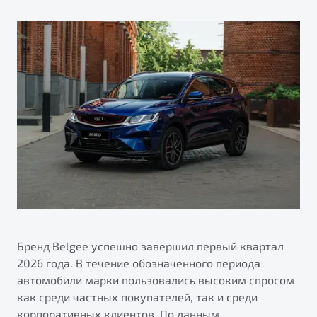
ПОДДЕРЖКА
Автокредит
О дилерском центре
Трейд-ин
Гарантия Belgee
Правовая информация
Яркий кроссовер
Страхование
Belgee Линк
от 2 219 990 ₽*
Расчет КАСКО
Belgee Клуб
Обзор
В наличии
Belgee Плюс
Реферальная программа
S50
Клиентская поддержка
Помощь на дорогах
Бренд Belgee успешно завершил первый квартал
2026 года. В течение обозначенного периода
автомобили марки пользовались высоким спросом
как среди частных покупателей, так и среди
Узнайте о специальных выгодах при покупке
Элегантный и практичный седан
корпоративных клиентов. По данным
автомобиля Belgee