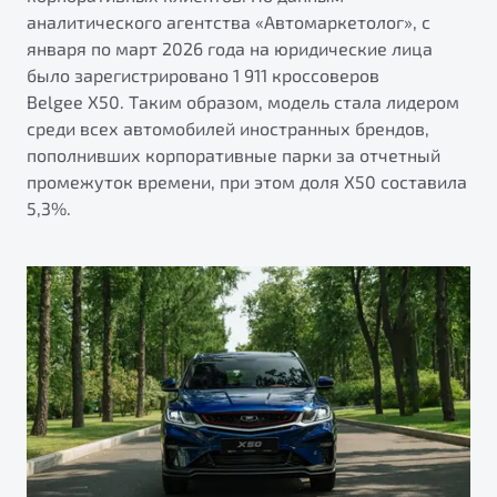
от 1 699 990 ₽*
аналитического агентства «Автомаркетолог», с
Подробно
января по март 2026 года на юридические лица
Обзор
В наличии
было зарегистрировано 1 911 кроссоверов
Belgee X50. Таким образом, модель стала лидером
среди всех автомобилей иностранных брендов,
X70
Будьте еще более уверены на дорогах с программой
"Помощь на дорогах"
пополнивших корпоративные парки за отчетный
Автомобили в наличии
промежуток времени, при этом доля X50 составила
Тест-драйв
Преимущества программы
5,3%.
Автокредит
Спецпредложения
Запись на сервис
Калькулятор ТО
Универсальный кроссовер
Клиентская поддержка
от 2 499 990 ₽*
Обзор
В наличии