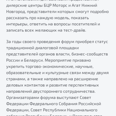
от 1 699 990 ₽*
дилерские центры БЦР Моторс и Агат Нижний
Подробно
Новгород, представители которых смогут подробно
Обзор
В наличии
рассказать про каждую модель, показать
интерьеры, ответить на вопросы посетителей и
записать всех желающих на тест-драйв.
X70
Будьте еще более уверены на дорогах с программой
"Помощь на дорогах"
Автомобили в наличии
За годы своего проведения форум приобрел статус
Тест-драйв
Преимущества программы
традиционной диалоговой площадки
Автокредит
представителей органов власти, бизнес-сообществ
Спецпредложения
России и Беларуси. Мероприятие призвано
укрепить торгово-экономические, научные,
образовательные и культурные связи между двумя
Запись на сервис
странами, а также направлено на расширение
Калькулятор ТО
деловых контактов и развитие перспективных
Универсальный кроссовер
Клиентская поддержка
направлений двустороннего сотрудничества.
от 2 499 990 ₽*
Организаторами форума выступают Совет
Федерации Федерального Собрания Российской
Обзор
В наличии
Федерации, Совет Республики Национального
собрания Республики Беларусь и Правительство