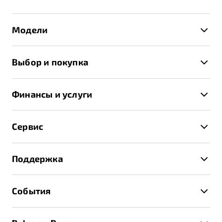
Модели
X50+
Выбор и покупка
S50
Автомобили в наличии
X70
Финансы и услуги
Спецпредложения и Акции
Автокредит
Записаться на тест-драйв
Сервис
Трейд-ин
Получить предложение
Записаться на сервис
Страхование
Поддержка
Руководство по эксплуатации
Расчет КАСКО
Гарантия Belgee
Техническое обслуживание
События
Клиентская поддержка
Калькулятор ТО
Новости
Помощь на дорогах