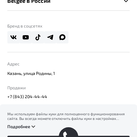
Belgee в России
Контакты
Belgee Линк
О бренде
Belgee Клуб
О дилерском центре
Бренд в соцсетях
Belgee Плюс
Правовая информация
Реферальная программа
Адрес
Казань, улица Родины, 1
Продажи
+7 (843) 204-44-44
Мы используем файлы куки для полноценного функционирования
сайта. Вы всегда можете отключить файлы куки в настройках
© 2026
вашего браузера. Продолжая использовать сайт, вы соглашаетесь
Правовая информация
Подробнее
на сбор и использование файлов куки, и подтверждаете
Политика конфиденциальности персональных данных
ознакомление с информацией по сбору, использованию и
Официальный сайт Belgee в России
возможной блокировке файлов куки в
Политике