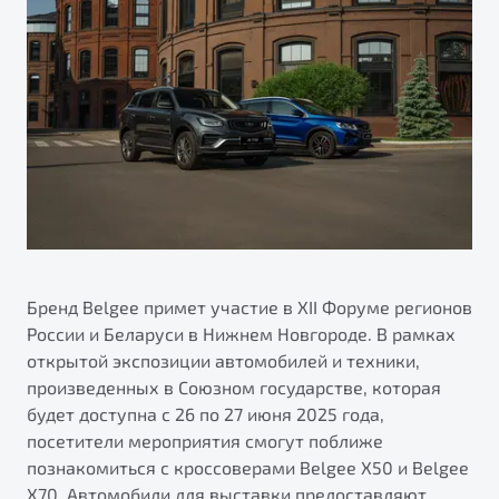
ПОДДЕРЖКА
Автокредит
О дилерском центре
Трейд-ин
Гарантия Belgee
Правовая информация
Яркий кроссовер
Страхование
Belgee Линк
от 2 219 990 ₽*
Расчет КАСКО
Belgee Клуб
Обзор
В наличии
Belgee Плюс
Реферальная программа
S50
Клиентская поддержка
Помощь на дорогах
Бренд Belgee примет участие в XII Форуме регионов
России и Беларуси в Нижнем Новгороде. В рамках
открытой экспозиции автомобилей и техники,
произведенных в Союзном государстве, которая
будет доступна с 26 по 27 июня 2025 года,
посетители мероприятия смогут поближе
познакомиться с кроссоверами Belgee X50 и Belgee
Узнайте о специальных выгодах при покупке
Элегантный и практичный седан
X70. Автомобили для выставки предоставляют
автомобиля Belgee