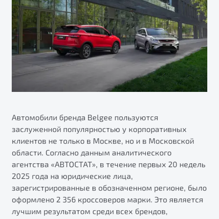
ПОДДЕРЖКА
Автокредит
О дилерском центре
Трейд-ин
Гарантия Belgee
Правовая информация
Яркий кроссовер
Страхование
Belgee Линк
от 2 219 990 ₽*
Расчет КАСКО
Belgee Клуб
Обзор
В наличии
Belgee Плюс
Реферальная программа
S50
Клиентская поддержка
Автомобили бренда Belgee пользуются
заслуженной популярностью у корпоративных
Помощь на дорогах
клиентов не только в Москве, но и в Московской
области. Согласно данным аналитического
агентства «АВТОСТАТ», в течение первых 20 недель
2025 года на юридические лица,
зарегистрированные в обозначенном регионе, было
оформлено 2 356 кроссоверов марки. Это является
Узнайте о специальных выгодах при покупке
лучшим результатом среди всех брендов,
Элегантный и практичный седан
автомобиля Belgee