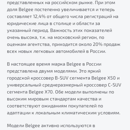
представленных на российском рынке. При этом
от 1 699 990 ₽*
доля Belgee постепенно увеличивается и теперь
Подробно
составляет 12,4% от общего числа регистраций на
Обзор
В наличии
юридические лица в столице и области за
указанный период. Важность этих показателей
X70
Будьте еще более уверены на дорогах с программой
очень высока, т.к. на московский регион, по
"Помощь на дорогах"
Автомобили в наличии
оценкам агентства, приходится около 20% продаж
Тест-драйв
всех новых легковых автомобилей в России.
Преимущества программы
Автокредит
Спецпредложения
В настоящее время марка Belgee в России
представлена двумя моделями. Это яркий
городской кроссовер B-SUV сегмента Belgee X50 и
Запись на сервис
универсальный среднеразмерный кроссовер C-SUV
Калькулятор ТО
сегмента Belgee X70. Обе модели выполнены по
Универсальный кроссовер
Клиентская поддержка
высоким мировым стандартам качества и
от 2 499 990 ₽*
соответствуют ожиданиям покупателей по
адаптации к локальным климатическим условиям.
Обзор
В наличии
Модели Belgee активно используются в