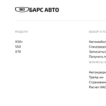
БАРС АВТО
МОДЕЛИ
ВЫБОР И П
X50+
Автомобил
S50
Спецпредл
X70
Записаться
Получить 
ФИНАНСЫ И
Автокреди
Трейд-ин
Страхован
Расчет КА