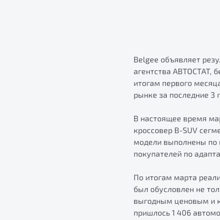
Belgee объявляет резу
агентства АВТОСТАТ, б
итогам первого месяц
рынке за последние 3 
В настоящее время мар
кроссовер B-SUV сегме
модели выполнены по 
покупателей по адапт
По итогам марта реали
был обусловлен не то
выгодным ценовым и к
пришлось 1 406 автомо