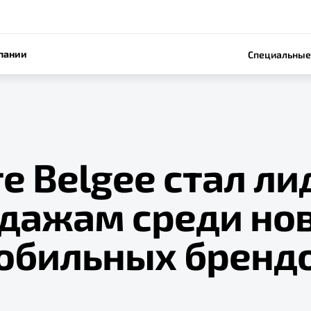
пании
Специальные
е Belgee стал л
одажам среди но
обильных бренд