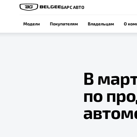
БАРС АВТО
Модели
Покупателям
Владельцам
О ком
В март
по пр
автом