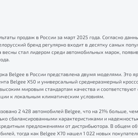
льтаты продаж в России за март 2025 года. Согласно дан
елорусский бренд регулярно входит в десятку самых попу
а весны стал лидером среди автомобильных марок, появи
года.
ка Belgee в России представлена двумя моделями. Это я
нта Belgee X50 и универсальный среднеразмерный кроссо
высоким мировым стандартам качества и соответствуют
ации к локальным климатическим условиям.
зовано 2 428 автомобилей Belgee, что на 21% больше, че
лько сбалансированными характеристиками и надежностью
редитным предложениями от дистрибьютора. В общем об
билей, тогда как Belgee X70 нашел 1 022 новых покупателя