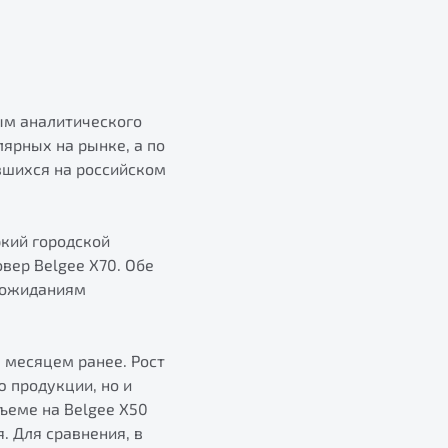
ным аналитического
лярных на рынке, а по
вшихся на российском
ркий городской
вер Belgee X70. Обе
 ожиданиям
м месяцем ранее. Рост
 продукции, но и
ъеме на Belgee X50
. Для сравнения, в