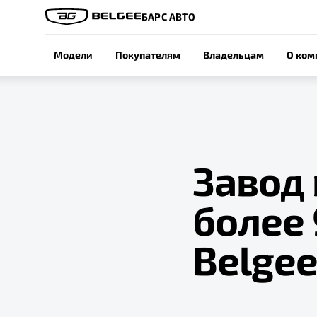
БАРС АВТО
Модели
Покупателям
Владельцам
О ком
Завод 
более
Belge