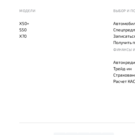
МОДЕЛИ
ВЫБОР И П
X50+
Автомобил
S50
Спецпредл
X70
Записаться
Получить 
ФИНАНСЫ И
Автокреди
Трейд-ин
Страхован
Расчет КА