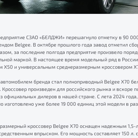
предприятие СЗАО «БЕЛДЖИ» перешагнуло отметку в 90 00
ндом Belgee. В октябре прошлого года завод отметил сбо
азом, за последние полгода предприятие произвело поряд
льной маркой. В настоящее время модельный ряд в Росси
м Х50 и универсальным среднеразмерным кроссовером Х
автомобилем бренда стал полноприводный Belgee Х70 бел
. Кроссовер произведен для российского рынка и вскоре п
з официальных дилеров в нашей стране. С лета 2024 года,
ло изготовлено уже более 19 000 единиц этой модели в ра
размерный кроссовер Belgee X70 оснащен надежным 1,5-
редственным впрыском. Его мощность составляет 150 л. с