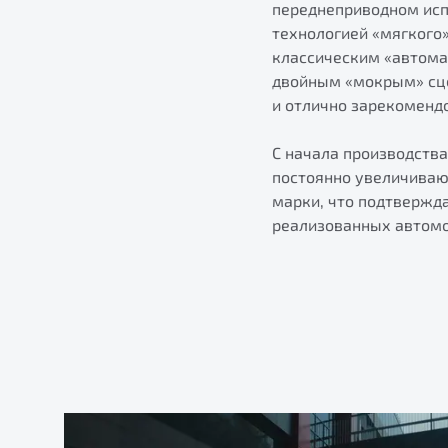
переднеприводном испо
технологией «мягкого»
классическим «автома
двойным «мокрым» сце
и отлично зарекомендо
С начала производств
постоянно увеличивают
марки, что подтвержд
реализованных автомо