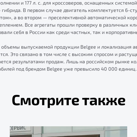
лнении и 177 л. с. для кроссоверов, оснащенных системой
 гибрида. В первом случае двигатель комплектуется 6-с
том», а во втором — преселективной автоматической коро
плением. Все агрегаты прошли проверку в различных кл
вали себя в России как среди частных, так и корпоративн
а объемы выпускаемой продукции Belgee и локализация 
ся. Это связано в том числе с высоким спросом и расту
ается результатами продаж. Лишь на российском рынке к
билей под брендом Belgee уже превысило 40 000 единиц.
Смотрите также