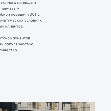
 полного привода и
тупенчатым
бкой передач 7DCT с
иматических условиях
ых клиентов.
автокомпонентов
щей популярностью
оличество