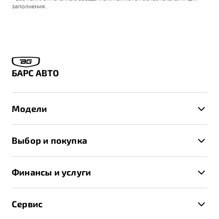
заполнения.
БАРС АВТО
Модели
X50+
Выбор и покупка
S50
Автомобили в наличии
X70
Финансы и услуги
Спецпредложения и Акции
Автокредит
Записаться на тест-драйв
Сервис
Трейд-ин
Получить предложение