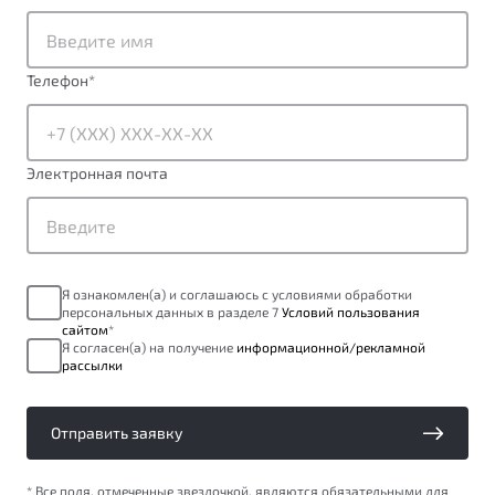
от 1 699 990 ₽*
Подробно
Обзор
В наличии
Телефон
*
X70
Будьте еще более уверены на дорогах с программой
"Помощь на дорогах"
Автомобили в наличии
Электронная почта
Тест-драйв
Преимущества программы
Автокредит
Спецпредложения
Я ознакомлен(а) и соглашаюсь с условиями обработки
персональных данных в разделе 7
Условий пользования
Запись на сервис
сайтом
*
Калькулятор ТО
Я согласен(а) на получение
информационной/рекламной
рассылки
Универсальный кроссовер
Клиентская поддержка
от 2 499 990 ₽*
Отправить заявку
Обзор
В наличии
* Все поля, отмеченные звездочкой, являются обязательными для