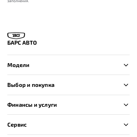
заполнения.
БАРС АВТО
Модели
X50+
Выбор и покупка
S50
Автомобили в наличии
X70
Финансы и услуги
Спецпредложения и Акции
Автокредит
Записаться на тест-драйв
Сервис
Трейд-ин
Получить предложение