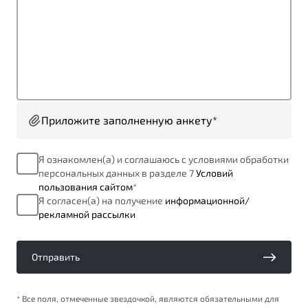
от 1 699 990 ₽*
Подробно
Обзор
В наличии
X70
Будьте еще более уверены на дорогах с программой
"Помощь на дорогах"
Автомобили в наличии
Тест-драйв
Приложите заполненную анкету*
Преимущества программы
Автокредит
Спецпредложения
Я ознакомлен(а) и соглашаюсь с условиями обработки
персональных данных в разделе 7
Условий
пользования сайтом
*
Запись на сервис
Я согласен(а) на получение
информационной/
Калькулятор ТО
рекламной рассылки
Универсальный кроссовер
Клиентская поддержка
от 2 499 990 ₽*
Отправить
Обзор
В наличии
* Все поля, отмеченные звездочкой, являются обязательными для