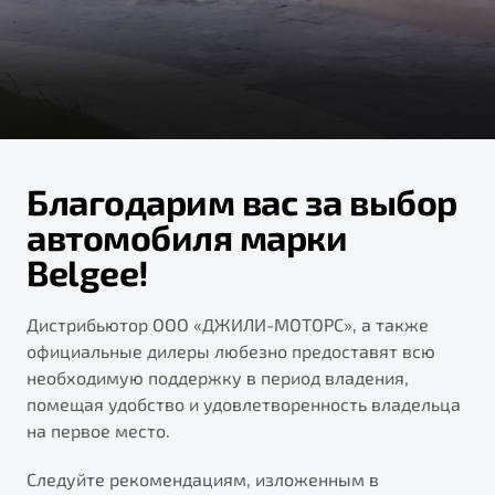
ПОДДЕРЖКА
Автокредит
О дилерском центре
Трейд-ин
Гарантия Belgee
Правовая информация
Яркий кроссовер
Страхование
Belgee Линк
от 2 219 990 ₽*
Расчет КАСКО
Belgee Клуб
Обзор
В наличии
Belgee Плюс
Благодарим вас за выбор
Реферальная программа
автомобиля марки
S50
Belgee!
Клиентская поддержка
Помощь на дорогах
Дистрибьютор ООО «ДЖИЛИ-МОТОРС», а также
официальные дилеры любезно предоставят всю
необходимую поддержку в период владения,
помещая удобство и удовлетворенность владельца
на первое место.
Узнайте о специальных выгодах при покупке
Следуйте рекомендациям, изложенным в
Элегантный и практичный седан
автомобиля Belgee